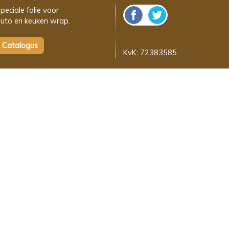
peciale folie voor
uto en keuken wrap.
KvK: 72383585