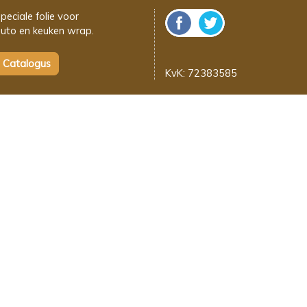
peciale folie voor
uto en keuken wrap.
KvK: 72383585