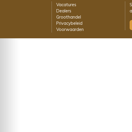
Vacatures
S
Dealers
a
Groothandel
Privacybeleid
Voorwaarden