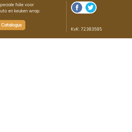
peciale folie voor
uto en keuken wrap.
KvK: 72383585