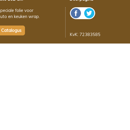
peciale folie voor
uto en keuken wrap.
KvK: 72383585