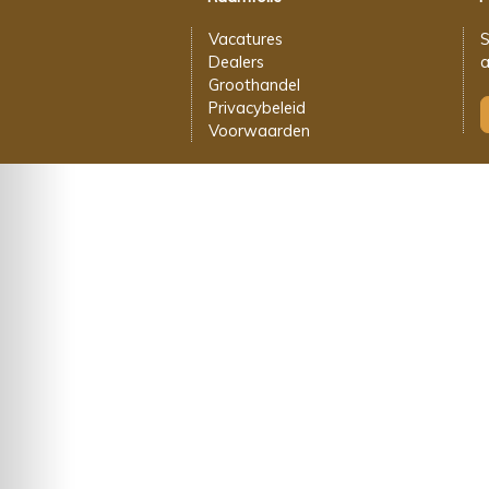
Vacatures
S
Dealers
a
Groothandel
Privacybeleid
Voorwaarden