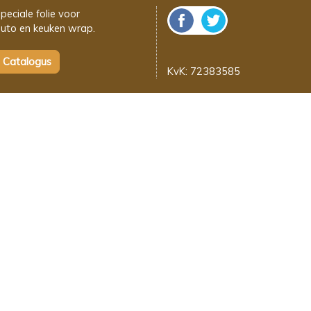
peciale folie voor
uto en keuken wrap.
KvK: 72383585