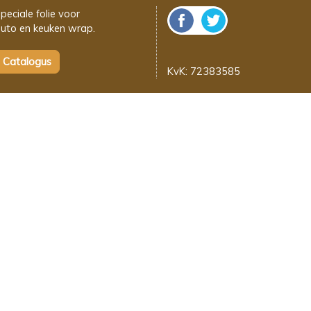
peciale folie voor
uto en keuken wrap.
KvK: 72383585