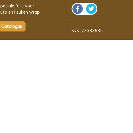
peciale folie voor
uto en keuken wrap.
KvK: 72383585