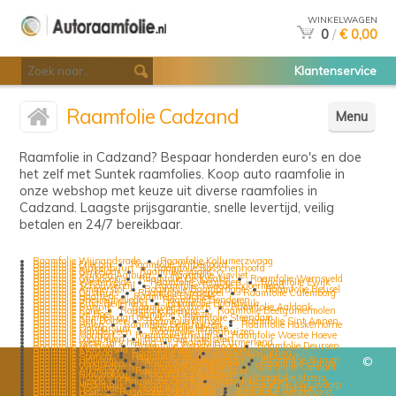
WINKELWAGEN
0
/
€ 0,00
Klantenservice
Raamfolie Cadzand
Menu
Raamfolie in Cadzand? Bespaar honderden euro's en doe
het zelf met Suntek raamfolies. Koop auto raamfolie in
onze webshop met keuze uit diverse raamfolies in
Cadzand. Laagste prijsgarantie, snelle levertijd, veilig
betalen en 24/7 bereikbaar.
Raamfolie Wijnandsrade
Raamfolie Kollumerzwaag
Raamfolie Erlecom
Raamfolie Wilbertoord
Raamfolie Vinkenbuurt
Raamfolie Bosschenhoofd
Raamfolie Berkelaar
Raamfolie Vught
Raamfolie Wijk en Aalburg
Raamfolie Visvliet
Raamfolie Grashoek
Raamfolie De Kwakel
Raamfolie Warnsveld
Raamfolie Westervelde
Raamfolie Veeningen
Raamfolie Ewijk
Raamfolie Schouwerzijl
Raamfolie Tweede Exloermond
Raamfolie Ammerstol
Raamfolie Baambrugge
Raamfolie Reusel
Raamfolie Gasthuis
Raamfolie Vredepeel
Raamfolie Culemborg
Raamfolie Haaften
Raamfolie Borssele
Raamfolie Boesingheliede
Raamfolie Donderen
Raamfolie Zuid-Beijerland
Raamfolie Baardwijk
Raamfolie Bunnik
Raamfolie Kolhorn
Raamfolie Aaldonk
Raamfolie Corle
Raamfolie Bierum
Raamfolie Beetgumermolen
Raamfolie De Hoef
Raamfolie Rheeze
Raamfolie Krimpen aan de Lek
Raamfolie Steendam
Raamfolie Den Dolder
Raamfolie Nijnsel
Raamfolie Sint Annen
Raamfolie Dalen
Raamfolie Benthuizen
Raamfolie Haskerhorne
Raamfolie Ootmarsum
Raamfolie Havelte
Raamfolie Manderveen
Raamfolie Ruigahuizen
Raamfolie Montfort
Raamfolie Irnsum
Raamfolie Woeste Hoeve
Raamfolie Laaghalen
Raamfolie IJsselstein
Raamfolie West-Terschelling
Raamfolie Purmerland
Raamfolie Velddriel
Raamfolie Zwarte Haan
Raamfolie Deursen
Raamfolie Klein Ulsda
Raamfolie Wechterholt
Raamfolie Angerlo
Raamfolie Riel
Raamfolie Cothen
Raamfolie Spanga
Raamfolie Elp
Raamfolie Rijkevoort
Raamfolie Gellicum
Raamfolie Badhoevedorp
Raamfolie Burum
©
Raamfolie Hooghalen
Raamfolie Grootebroek
Raamfolie Ezinge
Raamfolie Wildenborch
Raamfolie Holwerd
Raamfolie Colmont
Raamfolie Alkmaar
Raamfolie Oost-Maarland
Raamfolie Nieuwolda
Raamfolie Zandeweer
Raamfolie Puttershoek
Raamfolie Lieveren
Raamfolie Idzega
Raamfolie IJzerlo
Raamfolie Gaast
Raamfolie Holset
Raamfolie Medemblik
Raamfolie Ternaard
Raamfolie Nieuwdorp
Raamfolie Doenrade
Raamfolie Malden
Raamfolie Boksum
Raamfolie Hout
Raamfolie Doetinchem
Raamfolie Westervoort
Raamfolie Midlaren
Raamfolie Holsloot
Raamfolie Oudkerk