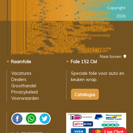
Raamfolie Schaijk
Raamfolie Anerveen
Raamfolie Oude Niedorp
Raamfolie Neerbeek
Raamfolie Bosschenhuizen
Raamfolie Oostvoorne
Raamfolie Maastricht
Raamfolie Brielle
Raamfolie Wezup
Raamfolie Dorst
Raamfolie Emmer-Compascuum
Raamfolie Lansingerland
Raamfolie Bronneger
Raamfolie Beetgum
Copyright
Raamfolie Nieuw-Lekkerland
Raamfolie Wormer
Raamfolie Veenoord
Raamfolie Bartlehiem
Raamfolie Windesheim
Raamfolie Padhuis
Raamfolie Kalverdijk
Raamfolie Nijlande
Raamfolie Terlinden
Raamfolie Rothem
Raamfolie Zijpersluis
Raamfolie De Glind
Raamfolie Gieterveen
Raamfolie Heiloo
Raamfolie Voorburg
Raamfolie Lith
Raamfolie Elburg
Raamfolie Tjalleberd
2026
Raamfolie Folsgare
Raamfolie Sint Annaparochie
Raamfolie Hoogezand
Raamfolie Deinum
Raamfolie Zijldijk
Raamfolie Workum
Raamfolie Bekveld
Raamfolie Oudebildtzijl
Raamfolie Klijndijk
Raamfolie Schalsum
Raamfolie Hollandsche Rading
Raamfolie Vriezenveensewijk
Raamfolie Zeerijp
Raamfolie Ferwoude
Raamfolie Gronsveld
Raamfolie Nieuweroord
Raamfolie Balk
Raamfolie Burgwerd
Raamfolie Zandvoort
Raamfolie Heeten
Raamfolie Retranchement
Raamfolie Oosteind
Raamfolie Huls
Raamfolie Bocholtz
Raamfolie Diffelen
Raamfolie Pesse
Raamfolie Hout-Blerick
Raamfolie Norg
Raamfolie Noordbroek
Raamfolie Kats
Raamfolie Capelle
Raamfolie Barger-Oosterveld
Raamfolie Gorredijk
Raamfolie Boer
Raamfolie Wormerveer
Raamfolie Oud-Milligen
Raamfolie Hardenberg
Raamfolie Moddergat
Raamfolie Beekbergen
Raamfolie Westbeemster
Raamfolie Frieschepalen
Raamfolie Nispen
Raamfolie Voorst
Raamfolie Krommeniedijk
Raamfolie Westkapelle
Raamfolie Ansen
Raamfolie Koufurderigge
Raamfolie Burgervlotbrug
Raamfolie Jipsingboermussel
Raamfolie Blokker
Raamfolie Ruigezand
Raamfolie Ter Heijde
Raamfolie Walsoorden
Raamfolie Kreileroord
Raamfolie Prinsenbeek
Raamfolie Beesel
Raamfolie Simonshaven
Raamfolie Genum
Raamfolie Sint Pancras
Raamfolie Berg en Dal
Raamfolie Marijenkampen
Raamfolie Dichteren
Raamfolie Poortvliet
Raamfolie Heerhugowaard
Raamfolie Monster
Raamfolie Hamert
Raamfolie Finsterwolde
Raamfolie Lemiers
Raamfolie Blijham
achterlichtfolie
auto raamband kopen
plotterfolie kopen
interieurfolie kopen
folie kopen
carbonfolie
lampenfolie
wrapping folies
plakfolie kopen
wrapfolies
Naar boven
Raamfolie
Folie 152 CM
Vacatures
Speciale folie voor
auto en
Dealers
keuken wrap.
Groothandel
Privacybeleid
Voorwaarden
Live Chat