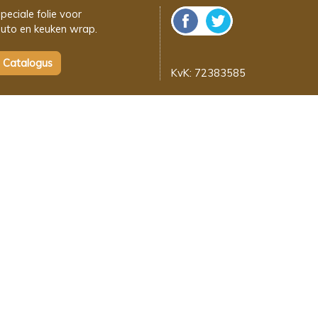
peciale folie voor
uto en keuken wrap.
KvK: 72383585