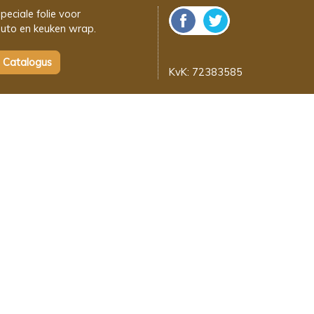
peciale folie voor
uto en keuken wrap.
KvK: 72383585