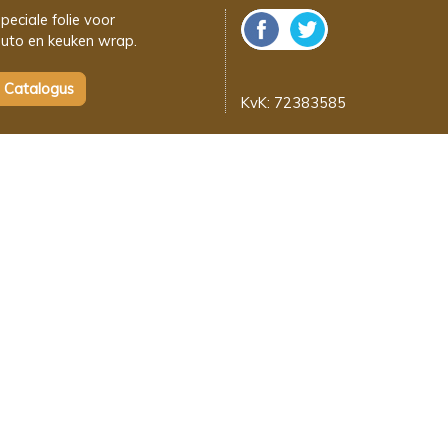
peciale folie voor
uto en keuken wrap.
KvK: 72383585