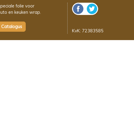
peciale folie voor
uto en keuken wrap.
KvK: 72383585