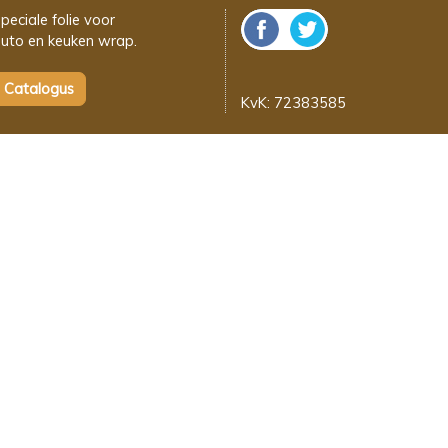
peciale folie voor
uto en keuken wrap.
KvK: 72383585