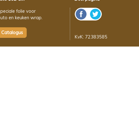
peciale folie voor
uto en keuken wrap.
KvK: 72383585