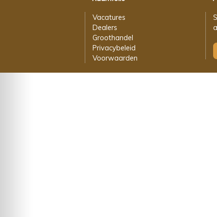
Vacatures
S
Dealers
a
Groothandel
Privacybeleid
Voorwaarden