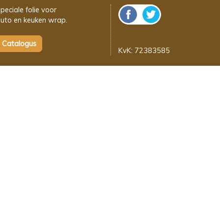
peciale folie voor
uto en keuken wrap.
KvK: 72383585