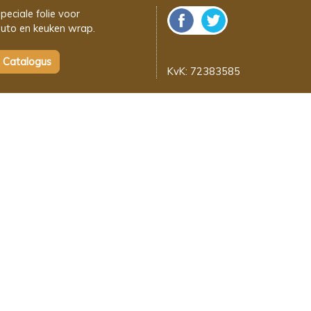
peciale folie voor
uto en keuken wrap.
KvK: 72383585