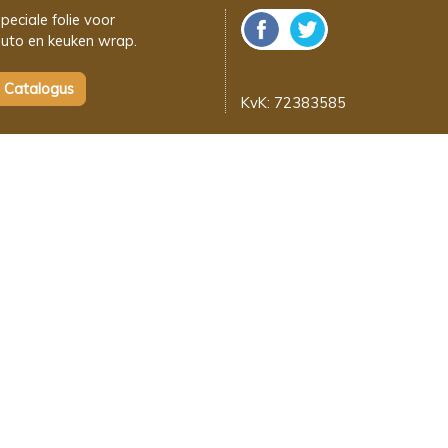
peciale folie voor
uto en keuken wrap.
KvK: 72383585