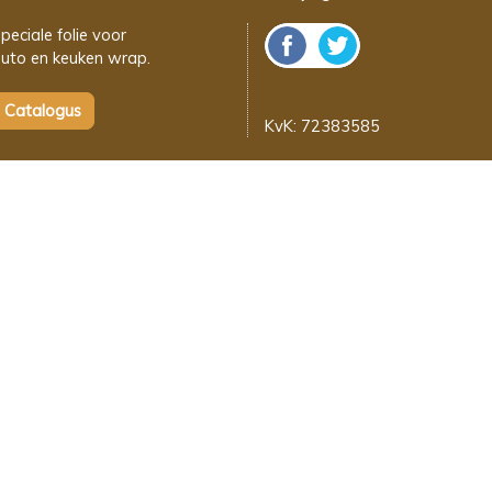
peciale folie voor
uto en keuken wrap.
KvK: 72383585