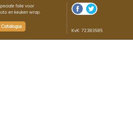
peciale folie voor
uto en keuken wrap.
KvK: 72383585