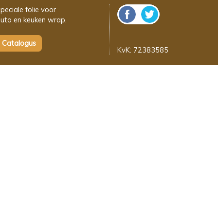
peciale folie voor
uto en keuken wrap.
KvK: 72383585