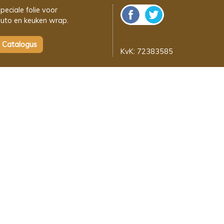
peciale folie voor
uto en keuken wrap.
KvK: 72383585