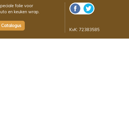
peciale folie voor
uto en keuken wrap.
KvK: 72383585