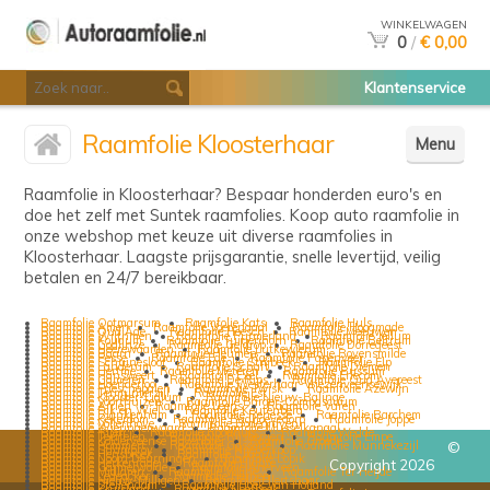
WINKELWAGEN
0
/
€ 0,00
Klantenservice
Raamfolie Kloosterhaar
Menu
Raamfolie in Kloosterhaar? Bespaar honderden euro's en
doe het zelf met Suntek raamfolies. Koop auto raamfolie in
onze webshop met keuze uit diverse raamfolies in
Kloosterhaar. Laagste prijsgarantie, snelle levertijd, veilig
betalen en 24/7 bereikbaar.
Raamfolie Ootmarsum
Raamfolie Kats
Raamfolie Huls
Raamfolie Amen
Raamfolie Voerendaal
Raamfolie Hoogmade
Raamfolie Oud Ade
Raamfolie Heesch
Raamfolie Meeuwen
Raamfolie Wijthmen
Raamfolie Purmerland
Raamfolie Jellum
Raamfolie Koudum
Raamfolie Tuitjenhorn
Raamfolie Beltrum
Raamfolie Godlinze
Raamfolie Geldrop
Raamfolie Dorregeest
Raamfolie Heerewaarden
Raamfolie Lutkewierum
Raamfolie Baarn
Raamfolie Heumen
Raamfolie Bovensmilde
Raamfolie Pesse
Raamfolie Ede
Raamfolie Papenveer
Raamfolie Schuinesloot
Raamfolie Strijbeek
Raamfolie Elp
Raamfolie Landerum
Raamfolie Schaft
Raamfolie Diemen
Raamfolie Hertme
Raamfolie Meteren
Raamfolie Bussum
Raamfolie Hansweert
Raamfolie Exel
Raamfolie Erlecom
Raamfolie Gameren
Raamfolie De Rips
Raamfolie Oud Avereest
Raamfolie Hoenderloo
Raamfolie Westerhaar-Vriezenveensewijk
Raamfolie Frieschepalen
Raamfolie Twisk
Raamfolie Azewijn
Raamfolie Termunterzijl
Raamfolie Est
Raamfolie Klooster-Lidlum
Raamfolie Nieuw-Balinge
Raamfolie Voorthuizen
Raamfolie Barger-Compascuum
Raamfolie Arrien
Raamfolie Leens
Raamfolie Vuren
Raamfolie Eck en Wiel
Raamfolie Keutenberg
Raamfolie Blankenham
Raamfolie Renesse
Raamfolie Barchem
Raamfolie Kekerdom
Raamfolie Badhoevedorp
Raamfolie Joppe
Raamfolie Vollenhove
Raamfolie Bodegraven
Raamfolie Wieringerwaard
Raamfolie Musselkanaal
Raamfolie Rijen
Raamfolie Roodhuis
Raamfolie Wedde
Raamfolie Teeffelen
Raamfolie Rijsbergen
Raamfolie Empe
Raamfolie Kolderveense Bovenboer
Raamfolie Groede
Raamfolie Hommert
Raamfolie Gasselte
Raamfolie Munnekezijl
©
Raamfolie Stramproy
Raamfolie Nijeberkoop
Raamfolie Hensbroek
Raamfolie Cruquius
Raamfolie Noord Deurningen
Raamfolie Lopik
Raamfolie Herkenrade
Raamfolie Hiaure
Copyright 2026
Raamfolie Garmerwolde
Raamfolie Anerveen
Raamfolie Midlaren
Raamfolie Wijhe
Raamfolie Ter Heijde
Raamfolie Ledeacker
Raamfolie Hernen
Raamfolie Nieuw-Milligen
Raamfolie Ellertshaar
Raamfolie Stellendam
Raamfolie Hoek van Holland
Raamfolie Kruisland
Raamfolie Neerbeek