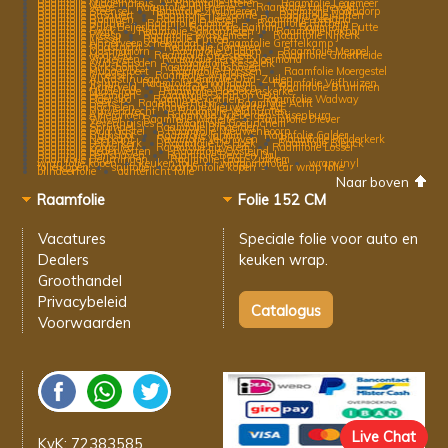
Raamfolie Middelharnis
Raamfolie Itteren
Raamfolie Legemeer
Raamfolie Veere
Raamfolie Holtheme
Raamfolie Harreveld
Raamfolie Steensel
Raamfolie Zwinderen
Raamfolie Hoofddorp
Raamfolie Rasquert
Raamfolie IJzevoorde
Raamfolie Aalten
Raamfolie Rucphen
Raamfolie Lieren
Raamfolie Zeeland
Raamfolie Ballum
Raamfolie Homoet
Raamfolie Ritthem
Raamfolie Zuid-Beijerland
Raamfolie Baijum
Raamfolie Putte
Raamfolie Ewijk
Raamfolie Schoonheten
Raamfolie Foxhol
Raamfolie Weesp
Raamfolie Waskemeer
Raamfolie Nijkerk
Raamfolie Liessel
Raamfolie Putten
Raamfolie Annerveenschekanaal
Raamfolie Greffelkamp
Raamfolie Maastricht
Raamfolie Garderen
Raamfolie Oostmahorn
Raamfolie Oudorp
Raamfolie Meppel
Raamfolie Moorveld
Raamfolie Groesbeek
Raamfolie Graetheide
Raamfolie Vinkeveen
Raamfolie Eerste Exloermond
Raamfolie Oud-Leusden
Raamfolie Kesseleik
Raamfolie Dirkshorn
Raamfolie Abshoven
Raamfolie Muggenbeet
Raamfolie Horssen
Raamfolie Moergestel
Raamfolie Groessen
Raamfolie Wijdenes
Raamfolie Augustinusga
Raamfolie Oud-Zuilen
Raamfolie Jislum
Raamfolie Schoorldam
Raamfolie Vijfhuizen
Raamfolie Arrierveld
Raamfolie Wijbosch
Raamfolie Brummen
Raamfolie Middelrode
Raamfolie Hoedekenskerke
Raamfolie Hezingen
Raamfolie Schin op Geul
Raamfolie Eldersloo
Raamfolie Cothen
Raamfolie Wadway
Raamfolie Beets
Raamfolie Puth
Raamfolie Acht
Raamfolie Ugchelen
Raamfolie Nieuwer ter Aa
Raamfolie Duivendrecht
Raamfolie Veldhunten
Raamfolie Amerongen
Raamfolie Driebergen-Rijsenburg
Raamfolie Waver
Raamfolie Wittelte
Raamfolie Diever
Raamfolie Zevenhuisjes
Raamfolie Doetinchem
Raamfolie Sprundel
Raamfolie Bingerden
Raamfolie Oud Gastel
Raamfolie Nieuwenhoorn
Raamfolie Buiksloot
Raamfolie Janum
Raamfolie Galder
Raamfolie Neerkant
Raamfolie Veldhoven
Raamfolie Ridderkerk
Raamfolie Lekkerkerk
Raamfolie De Hoek
Raamfolie Blerick
Raamfolie Zorgvlied
Raamfolie Euverem
Raamfolie Losser
Raamfolie Nederwetten
Raamfolie Oosteind
Raamfolie Eemshaven
Raamfolie Berg en Dal
Raamfolie Deurningen
Raamfolie Laag-Zuthem
wrap folie kopen
keuken folie
wrappingfolie
wrapvinyl
folie kopen
snijfolie
carbonfolie kopen
car wrap folie
blindeerfolie
achterlicht folie
Naar boven
Raamfolie
Folie 152 CM
Vacatures
Speciale folie voor
auto en
Dealers
keuken wrap.
Groothandel
Privacybeleid
Voorwaarden
Live Chat
KvK: 72383585