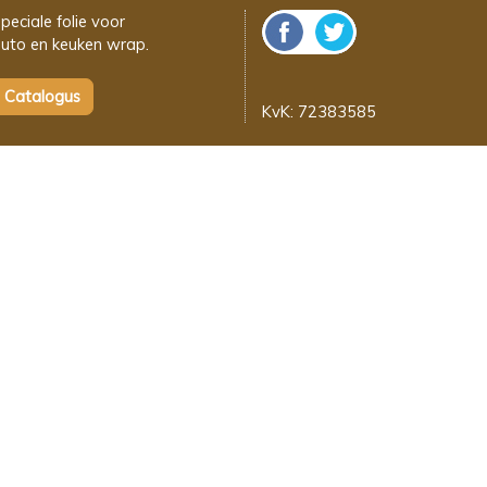
peciale folie voor
uto en keuken wrap.
KvK: 72383585