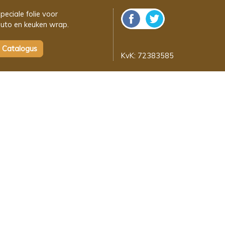
peciale folie voor
uto en keuken wrap.
KvK: 72383585