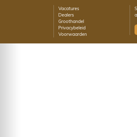
Vacatures
S
Dealers
a
Groothandel
Privacybeleid
Voorwaarden