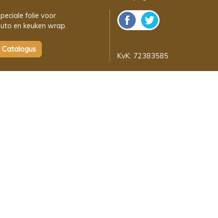
peciale folie voor
uto en keuken wrap.
KvK: 72383585