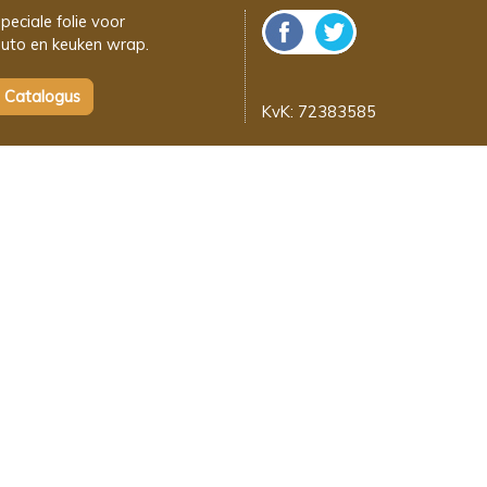
peciale folie voor
uto en keuken wrap.
KvK: 72383585