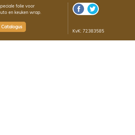
peciale folie voor
uto en keuken wrap.
KvK: 72383585