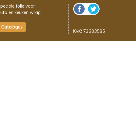
peciale folie voor
uto en keuken wrap.
KvK: 72383585