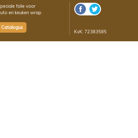
peciale folie voor
uto en keuken wrap.
KvK: 72383585