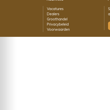
Vacatures
S
Dealers
a
Groothandel
Privacybeleid
Voorwaarden