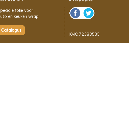
peciale folie voor
uto en keuken wrap.
KvK: 72383585