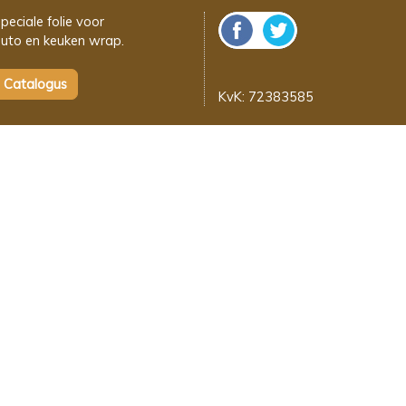
peciale folie voor
uto en keuken wrap.
KvK: 72383585