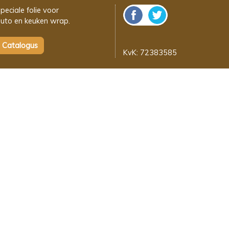
peciale folie voor
uto en keuken wrap.
KvK: 72383585