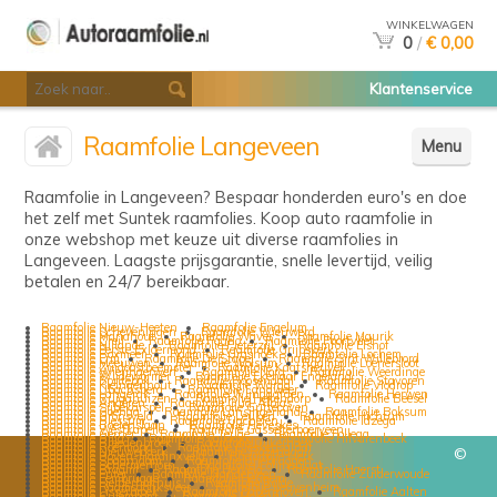
WINKELWAGEN
0
/
€ 0,00
Klantenservice
Raamfolie Langeveen
Menu
Raamfolie in Langeveen? Bespaar honderden euro's en doe
het zelf met Suntek raamfolies. Koop auto raamfolie in
onze webshop met keuze uit diverse raamfolies in
Langeveen. Laagste prijsgarantie, snelle levertijd, veilig
betalen en 24/7 bereikbaar.
Raamfolie Nieuw-Heeten
Raamfolie Engelum
Raamfolie Scheveningen
Raamfolie Wieuwerd
Raamfolie Mariahout
Raamfolie Waver
Raamfolie Maurik
Raamfolie Creil
Raamfolie Paarlo
Raamfolie Poortvliet
Raamfolie Nijlande
Raamfolie Pieterzijl
Raamfolie Elshof
Raamfolie Eerste Exloermond
Raamfolie Grijpskerk
Raamfolie Boxmeer
Raamfolie Grashoek
Raamfolie Lochem
Raamfolie Erm
Raamfolie De Stapel
Raamfolie Sint Willebrord
Raamfolie Meeuwen
Raamfolie Wolsum
Raamfolie Loenersloot
Raamfolie Zuidoostbeemster
Raamfolie Kaatsheuvel
Raamfolie Wieringerwerf
Raamfolie Norg
Raamfolie Weerdinge
Raamfolie Wijdewormer
Raamfolie Ekehaar Engeland
Raamfolie Bontebok
Raamfolie Roosendaal
Raamfolie Stavoren
Raamfolie Kleingenhout
Raamfolie Warga
Raamfolie Vlodrop
Raamfolie Ubachsberg
Raamfolie Langweer
Raamfolie Langerak
Raamfolie Wijngaarden
Raamfolie Herwen
Raamfolie Ruigahuizen
Raamfolie Hekendorp
Raamfolie Beesel
Raamfolie Angeren
Raamfolie Oud-Alblas
Raamfolie Sijbekarspel
Raamfolie Guttecoven
Raamfolie Goenga
Raamfolie Lansingerland
Raamfolie Boksum
Raamfolie Gronsveld
Raamfolie Leuken
Raamfolie Hichtum
Raamfolie Blessum
Raamfolie Ugchelen
Raamfolie Idzega
Raamfolie Boelenslaan
Raamfolie Heveskes
Raamfolie Westkapelle
Raamfolie Gasselterboerveen
Raamfolie Gerner
Raamfolie Teuge
Raamfolie Follega
Raamfolie Blija
Raamfolie Valkkoog
Raamfolie Hilvarenbeek
Raamfolie Breedenbroek
Raamfolie Dijkerhoek
Raamfolie Roermond
Raamfolie Bleskensgraaf
Raamfolie Nieuwerkerk
Raamfolie Rozendaal
©
Raamfolie Boven-Hardinxveld
Raamfolie Merk
Raamfolie Spaarndam
Raamfolie Driebruggen
Raamfolie Schermerhorn
Raamfolie Colijnsplaat
Raamfolie Braamt
Raamfolie Herveld
Raamfolie Haerst
Raamfolie Enter
Raamfolie Manderveen
Raamfolie Zuiderwoude
Raamfolie Eembrugge
Raamfolie Heugem
Raamfolie Lierderholthuis
Raamfolie Rolde
Raamfolie Raamsdonksveer
Raamfolie Leuvenheim
Raamfolie Lisserbroek
Raamfolie Papenhoven
Raamfolie Aalten
Raamfolie Culemborg
Raamfolie Molenrij