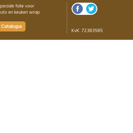
peciale folie voor
uto en keuken wrap.
KvK: 72383585