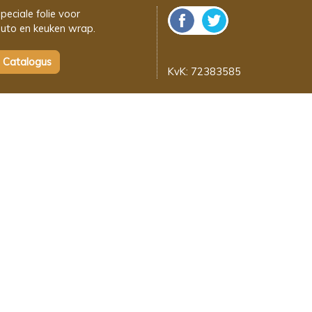
peciale folie voor
uto en keuken wrap.
KvK: 72383585