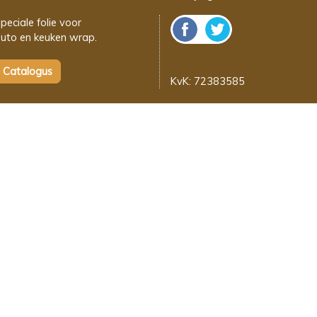
peciale folie voor
uto en keuken wrap.
KvK: 72383585