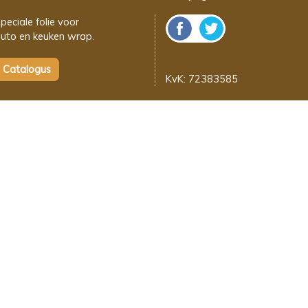
peciale folie voor
uto en keuken wrap.
KvK: 72383585