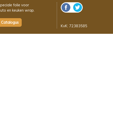
peciale folie voor
uto en keuken wrap.
KvK: 72383585