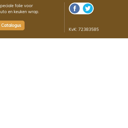
peciale folie voor
uto en keuken wrap.
KvK: 72383585