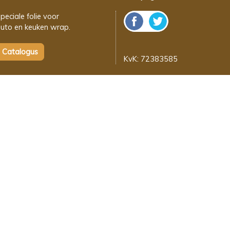
peciale folie voor
uto en keuken wrap.
KvK: 72383585