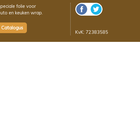
peciale folie voor
uto en keuken wrap.
KvK: 72383585