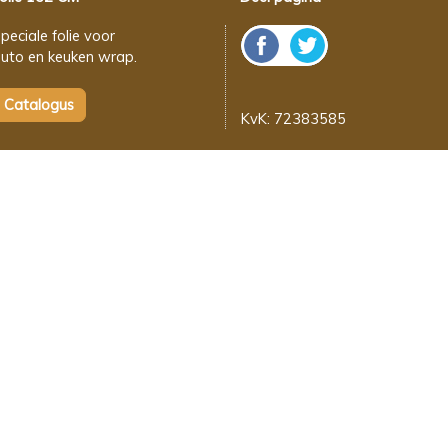
peciale folie voor
uto en keuken wrap.
KvK: 72383585