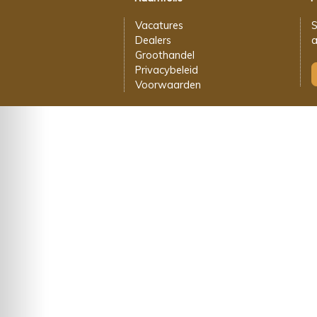
Vacatures
S
Dealers
a
Groothandel
Privacybeleid
Voorwaarden