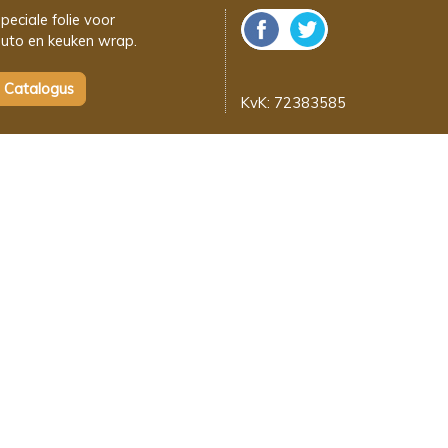
peciale folie voor
uto en keuken wrap.
KvK: 72383585