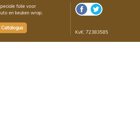
peciale folie voor
uto en keuken wrap.
KvK: 72383585