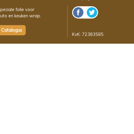
peciale folie voor
uto en keuken wrap.
KvK: 72383585