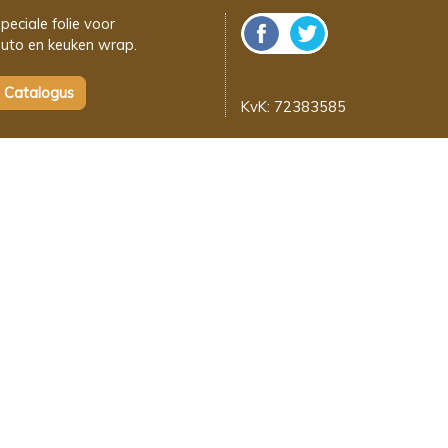
peciale folie voor
uto en keuken wrap.
KvK: 72383585