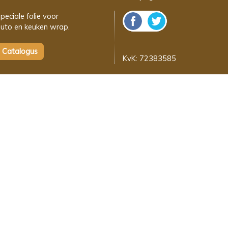
peciale folie voor
uto en keuken wrap.
KvK: 72383585