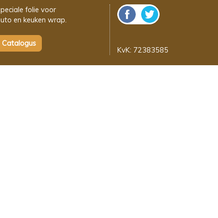
peciale folie voor
uto en keuken wrap.
KvK: 72383585