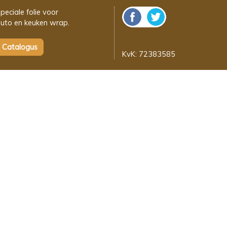
peciale folie voor
uto en keuken wrap.
KvK: 72383585